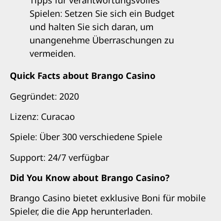
Tipps für verantwortungsvolles
Spielen: Setzen Sie sich ein Budget
und halten Sie sich daran, um
unangenehme Überraschungen zu
vermeiden.
Quick Facts about Brango Casino
Gegründet: 2020
Lizenz: Curacao
Spiele: Über 300 verschiedene Spiele
Support: 24/7 verfügbar
Did You Know about Brango Casino?
Brango Casino bietet exklusive Boni für mobile
Spieler, die die App herunterladen.