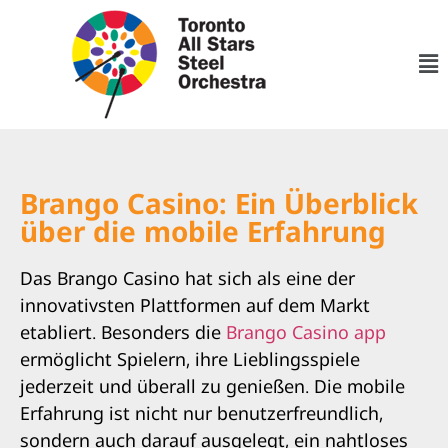
Brango Casino: Ein Überblick
über die mobile Erfahrung
Das Brango Casino hat sich als eine der
innovativsten Plattformen auf dem Markt
etabliert. Besonders die
Brango Casino app
ermöglicht Spielern, ihre Lieblingsspiele
jederzeit und überall zu genießen. Die mobile
Erfahrung ist nicht nur benutzerfreundlich,
sondern auch darauf ausgelegt, ein nahtloses