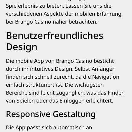
Spielerlebnis zu bieten. Lassen Sie uns die
verschiedenen Aspekte der mobilen Erfahrung
bei Brango Casino näher betrachten.
Benutzerfreundliches
Design
Die mobile App von Brango Casino besticht
durch ihr intuitives Design. Selbst Anfänger
finden sich schnell zurecht, da die Navigation
einfach strukturiert ist. Die wichtigsten
Bereiche sind leicht zugänglich, was das Finden
von Spielen oder das Einloggen erleichtert.
Responsive Gestaltung
Die App passt sich automatisch an