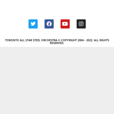
TORONTO ALL STAR STEEL ORCHESTRA © COPYRIGHT 2004 - 2022. ALL RIGHTS
RESERVED.