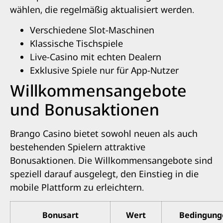
wählen, die regelmäßig aktualisiert werden.
Verschiedene Slot-Maschinen
Klassische Tischspiele
Live-Casino mit echten Dealern
Exklusive Spiele nur für App-Nutzer
Willkommensangebote
und Bonusaktionen
Brango Casino bietet sowohl neuen als auch
bestehenden Spielern attraktive
Bonusaktionen. Die Willkommensangebote sind
speziell darauf ausgelegt, den Einstieg in die
mobile Plattform zu erleichtern.
Bonusart
Wert
Bedingung