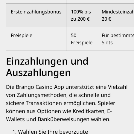
Ersteinzahlungsbonus
100% bis
Mindesteinza
zu 200 €
20 €
Freispiele
50
Für bestimmt
Freispiele
Slots
Einzahlungen und
Auszahlungen
Die Brango Casino App unterstützt eine Vielzahl
von Zahlungsmethoden, die schnelle und
sichere Transaktionen ermöglichen. Spieler
können aus Optionen wie Kreditkarten, E-
Wallets und Banküberweisungen wählen.
Wählen Sie Ihre bevorzugte