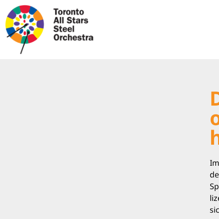
Im
de
Sp
li
si