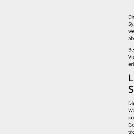
Di
Sy
we
ab
Be
Vi
er
L
S
Di
Wä
kö
Ge
tr