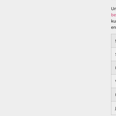
Um
be
ku
en