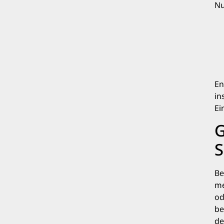
Nu
En
in
Ei
G
S
Be
me
od
be
de