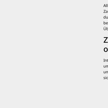
Al
Za
du
be
Üb
Z
o
In
um
un
si