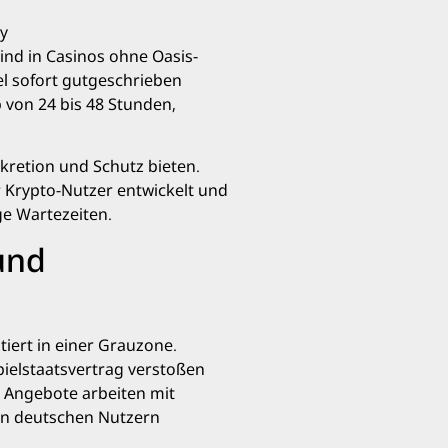
y
ind in Casinos ohne Oasis-
el sofort gutgeschrieben
von 24 bis 48 Stunden,
kretion und Schutz bieten.
 Krypto-Nutzer entwickelt und
e Wartezeiten.
und
tiert in einer Grauzone.
ielstaatsvertrag verstoßen
le Angebote arbeiten mit
en deutschen Nutzern