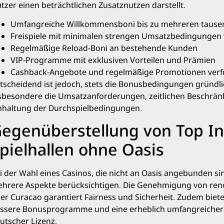
tzer einen beträchtlichen Zusatznutzen darstellt.
Umfangreiche Willkommensboni bis zu mehreren tause
Freispiele mit minimalen strengen Umsatzbedingungen
Regelmäßige Reload-Boni an bestehende Kunden
VIP-Programme mit exklusiven Vorteilen und Prämien
Cashback-Angebote und regelmäßige Promotionen ver
tscheidend ist jedoch, stets die Bonusbedingungen gründli
sbesondere die Umsatzanforderungen, zeitlichen Beschrän
nhaltung der Durchspielbedingungen.
egenüberstellung von Top In
pielhallen ohne Oasis
i der Wahl eines Casinos, die nicht an Oasis angebunden sin
hrere Aspekte berücksichtigen. Die Genehmigung von re
er Curacao garantiert Fairness und Sicherheit. Zudem biete
ssere Bonusprogramme und eine erheblich umfangreichere 
utscher Lizenz.