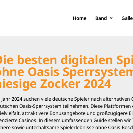
Home
Band
Galle
Die besten digitalen Sp
ohne Oasis Sperrsystem
hiesige Zocker 2024
 Jahr 2024 suchen viele deutsche Spieler nach alternativen 
utschen Oasis-Sperrsystem teilnehmen. Diese Plattformen o
ielvielfalt, attraktivere Bonusangebote und großzügigere E
zenzierte Casinos. In diesem umfassenden Guide stellen wir 
chere sowie unterhaltsame Spielerlebnisse ohne Oasis-Besc