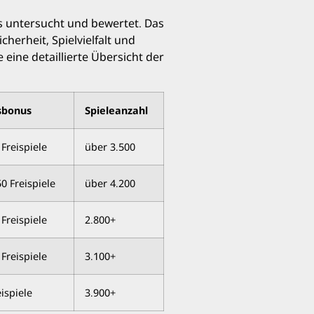
s untersucht und bewertet. Das
herheit, Spielvielfalt und
eine detaillierte Übersicht der
sbonus
Spieleanzahl
Freispiele
über 3.500
0 Freispiele
über 4.200
Freispiele
2.800+
Freispiele
3.100+
ispiele
3.900+