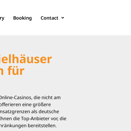
ry
Booking
Contact
ielhäuser
 für
Online-Casinos, die nicht am
fferieren eine größere
insatzgrenzen als deutsche
Ihnen die Top-Anbieter vor, die
hränkungen bereitstellen.