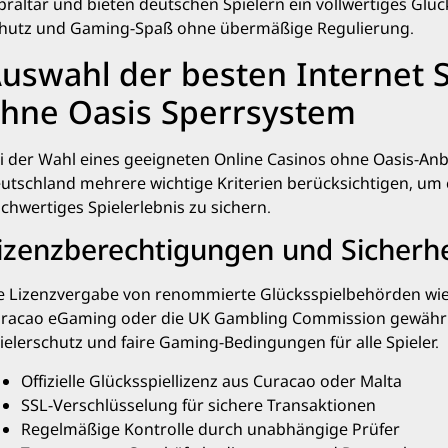
braltar und bieten deutschen Spielern ein vollwertiges Glü
hutz und Gaming-Spaß ohne übermäßige Regulierung.
uswahl der besten Internet S
hne Oasis Sperrsystem
i der Wahl eines geeigneten Online Casinos ohne Oasis-Anb
utschland mehrere wichtige Kriterien berücksichtigen, um e
chwertiges Spielerlebnis zu sichern.
izenzberechtigungen und Sicherh
e Lizenzvergabe von renommierte Glücksspielbehörden wie
racao eGaming oder die UK Gambling Commission gewährl
ielerschutz und faire Gaming-Bedingungen für alle Spieler.
Offizielle Glücksspiellizenz aus Curacao oder Malta
SSL-Verschlüsselung für sichere Transaktionen
Regelmäßige Kontrolle durch unabhängige Prüfer