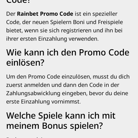
Der
Rainbet Promo Code
ist ein spezieller
Code, der neuen Spielern Boni und Freispiele
bietet, wenn sie sich registrieren und ihn bei
ihrer ersten Einzahlung verwenden.
Wie kann ich den Promo Code
einlösen?
Um den Promo Code einzulösen, musst du dich
zuerst anmelden und dann den Code in der
Zahlungsabwicklung eingeben, bevor du deine
erste Einzahlung vornimmst.
Welche Spiele kann ich mit
meinem Bonus spielen?