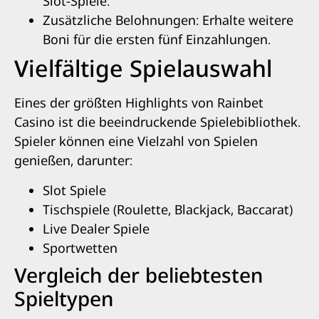
Slot-Spiele.
Zusätzliche Belohnungen: Erhalte weitere
Boni für die ersten fünf Einzahlungen.
Vielfältige Spielauswahl
Eines der größten Highlights von Rainbet
Casino ist die beeindruckende Spielebibliothek.
Spieler können eine Vielzahl von Spielen
genießen, darunter:
Slot Spiele
Tischspiele (Roulette, Blackjack, Baccarat)
Live Dealer Spiele
Sportwetten
Vergleich der beliebtesten
Spieltypen