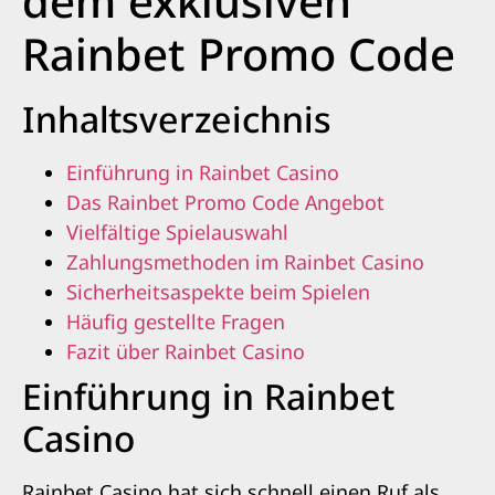
dem exklusiven
Rainbet Promo Code
Inhaltsverzeichnis
Einführung in Rainbet Casino
Das Rainbet Promo Code Angebot
Vielfältige Spielauswahl
Zahlungsmethoden im Rainbet Casino
Sicherheitsaspekte beim Spielen
Häufig gestellte Fragen
Fazit über Rainbet Casino
Einführung in Rainbet
Casino
Rainbet Casino hat sich schnell einen Ruf als