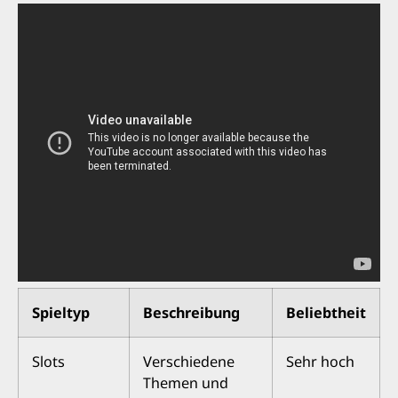
Spieltyp
Beschreibung
Beliebtheit
Slots
Verschiedene
Sehr hoch
Themen und