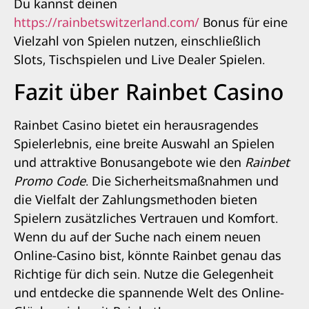
Du kannst deinen
https://rainbetswitzerland.com/
Bonus für eine
Vielzahl von Spielen nutzen, einschließlich
Slots, Tischspielen und Live Dealer Spielen.
Fazit über Rainbet Casino
Rainbet Casino bietet ein herausragendes
Spielerlebnis, eine breite Auswahl an Spielen
und attraktive Bonusangebote wie den
Rainbet
Promo Code
. Die Sicherheitsmaßnahmen und
die Vielfalt der Zahlungsmethoden bieten
Spielern zusätzliches Vertrauen und Komfort.
Wenn du auf der Suche nach einem neuen
Online-Casino bist, könnte Rainbet genau das
Richtige für dich sein. Nutze die Gelegenheit
und entdecke die spannende Welt des Online-