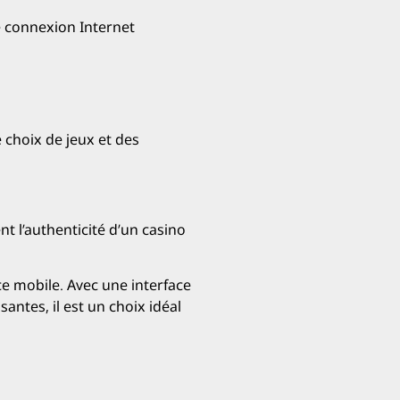
e connexion Internet
 choix de jeux et des
t l’authenticité d’un casino
e mobile. Avec une interface
antes, il est un choix idéal