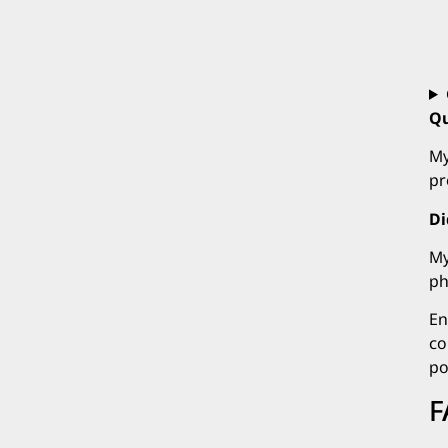
Qu
My
pr
Di
My
ph
En
co
po
F