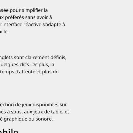
sée pour simplifier la
ux préférés sans avoir à
’interface réactive s’adapte à
ille.
nglets sont clairement définis,
elques clics. De plus, la
 temps d’attente et plus de
lection de jeux disponibles sur
s à sous, aux jeux de table, et
té graphique ou sonore.
bile