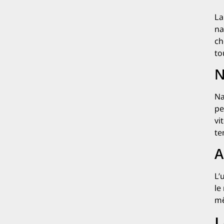
La
na
ch
to
N
Na
pe
vi
te
A
L’
le
mê
L