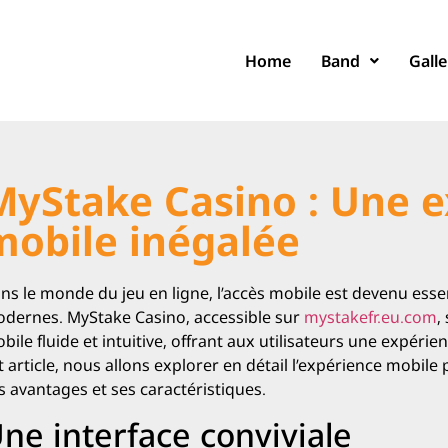
Home
Band
Galle
MyStake Casino : Une 
mobile inégalée
ns le monde du jeu en ligne, l’accès mobile est devenu esse
dernes. MyStake Casino, accessible sur
mystakefr.eu.com
,
bile fluide et intuitive, offrant aux utilisateurs une expéri
t article, nous allons explorer en détail l’expérience mobil
s avantages et ses caractéristiques.
ne interface conviviale