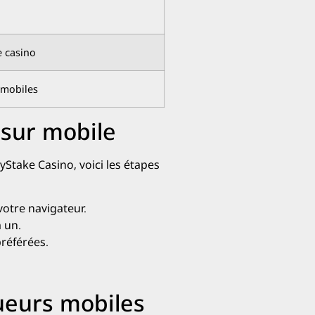
e casino
 mobiles
sur mobile
yStake Casino, voici les étapes
votre navigateur.
 un.
référées.
oueurs mobiles