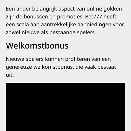
Een ander belangrijk aspect van online gokken
zijn de bonussen en promoties. Bet777 heeft
een scala aan aantrekkelijke aanbiedingen voor
zowel nieuwe als bestaande spelers.
Welkomstbonus
Nieuwe spelers kunnen profiteren van een
genereuze welkomstbonus, die vaak bestaat
uit: