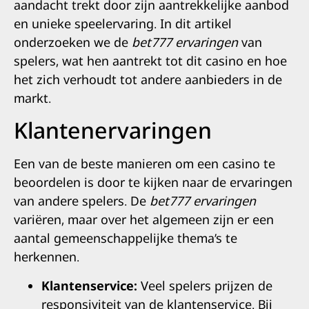
aandacht trekt door zijn aantrekkelijke aanbod
en unieke speelervaring. In dit artikel
onderzoeken we de
bet777 ervaringen
van
spelers, wat hen aantrekt tot dit casino en hoe
het zich verhoudt tot andere aanbieders in de
markt.
Klantenervaringen
Een van de beste manieren om een casino te
beoordelen is door te kijken naar de ervaringen
van andere spelers. De
bet777 ervaringen
variëren, maar over het algemeen zijn er een
aantal gemeenschappelijke thema’s te
herkennen.
Klantenservice:
Veel spelers prijzen de
responsiviteit van de klantenservice. Bij