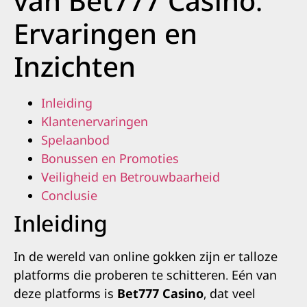
van Bet777 Casino:
Ervaringen en
Inzichten
Inleiding
Klantenervaringen
Spelaanbod
Bonussen en Promoties
Veiligheid en Betrouwbaarheid
Conclusie
Inleiding
In de wereld van online gokken zijn er talloze
platforms die proberen te schitteren. Eén van
deze platforms is
Bet777 Casino
, dat veel