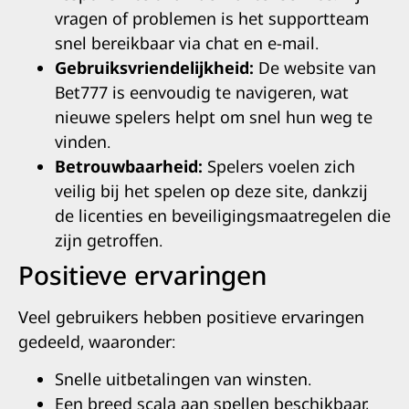
vragen of problemen is het supportteam
snel bereikbaar via chat en e-mail.
Gebruiksvriendelijkheid:
De website van
Bet777 is eenvoudig te navigeren, wat
nieuwe spelers helpt om snel hun weg te
vinden.
Betrouwbaarheid:
Spelers voelen zich
veilig bij het spelen op deze site, dankzij
de licenties en beveiligingsmaatregelen die
zijn getroffen.
Positieve ervaringen
Veel gebruikers hebben positieve ervaringen
gedeeld, waaronder:
Snelle uitbetalingen van winsten.
Een breed scala aan spellen beschikbaar,