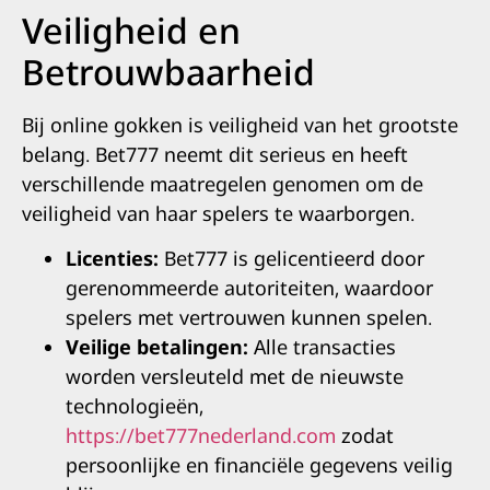
Veiligheid en
Betrouwbaarheid
Bij online gokken is veiligheid van het grootste
belang. Bet777 neemt dit serieus en heeft
verschillende maatregelen genomen om de
veiligheid van haar spelers te waarborgen.
Licenties:
Bet777 is gelicentieerd door
gerenommeerde autoriteiten, waardoor
spelers met vertrouwen kunnen spelen.
Veilige betalingen:
Alle transacties
worden versleuteld met de nieuwste
technologieën,
https://bet777nederland.com
zodat
persoonlijke en financiële gegevens veilig