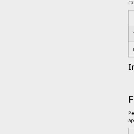
ca
I
F
Pe
ap