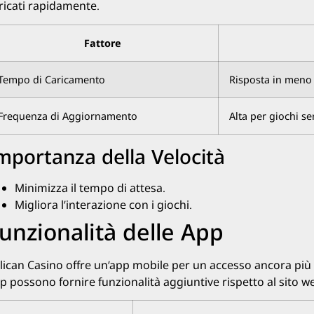
ricati rapidamente.
Fattore
Tempo di Caricamento
Risposta in meno 
Frequenza di Aggiornamento
Alta per giochi se
mportanza della Velocità
Minimizza il tempo di attesa.
Migliora l’interazione con i giochi.
unzionalità delle App
lican Casino offre un’app mobile per un accesso ancora più ve
p possono fornire funzionalità aggiuntive rispetto al sito w