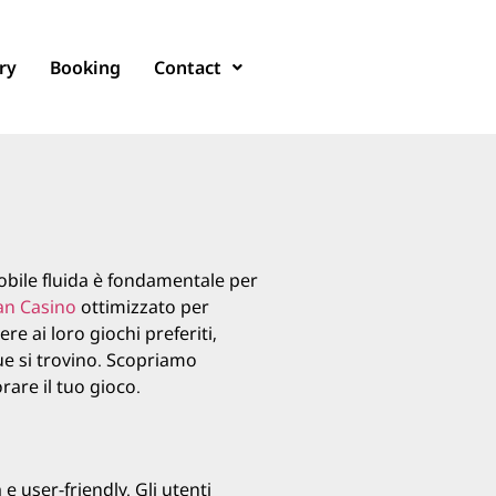
ry
Booking
Contact
bile fluida è fondamentale per
can Casino
ottimizzato per
re ai loro giochi preferiti,
e si trovino. Scopriamo
are il tuo gioco.
e user-friendly. Gli utenti