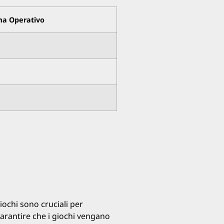
ma Operativo
iochi sono cruciali per
garantire che i giochi vengano