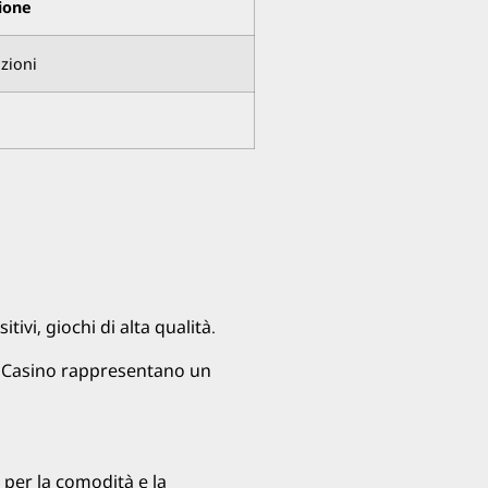
ione
zioni
tivi, giochi di alta qualità.
can Casino rappresentano un
i per la comodità e la