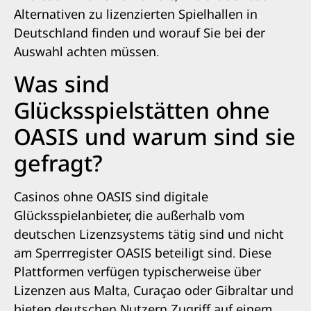
Alternativen zu lizenzierten Spielhallen in
Deutschland finden und worauf Sie bei der
Auswahl achten müssen.
Was sind
Glücksspielstätten ohne
OASIS und warum sind sie
gefragt?
Casinos ohne OASIS sind digitale
Glücksspielanbieter, die außerhalb vom
deutschen Lizenzsystems tätig sind und nicht
am Sperrregister OASIS beteiligt sind. Diese
Plattformen verfügen typischerweise über
Lizenzen aus Malta, Curaçao oder Gibraltar und
bieten deutschen Nutzern Zugriff auf einem