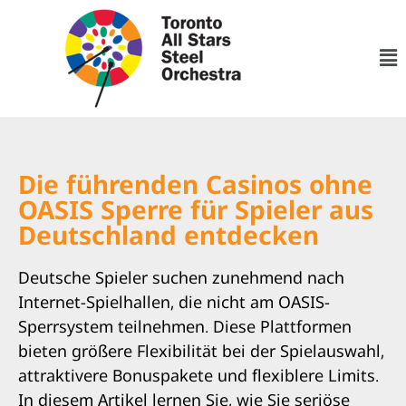
Die führenden Casinos ohne
OASIS Sperre für Spieler aus
Deutschland entdecken
Deutsche Spieler suchen zunehmend nach
Internet-Spielhallen, die nicht am OASIS-
Sperrsystem teilnehmen. Diese Plattformen
bieten größere Flexibilität bei der Spielauswahl,
attraktivere Bonuspakete und flexiblere Limits.
In diesem Artikel lernen Sie, wie Sie seriöse