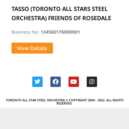
TASSO (TORONTO ALL STARS STEEL
ORCHESTRA) FRIENDS OF ROSEDALE
Business No:
134560176RR0001
View Details
TORONTO ALL STAR STEEL ORCHESTRA © COPYRIGHT 2004 - 2022. ALL RIGHTS
RESERVED.