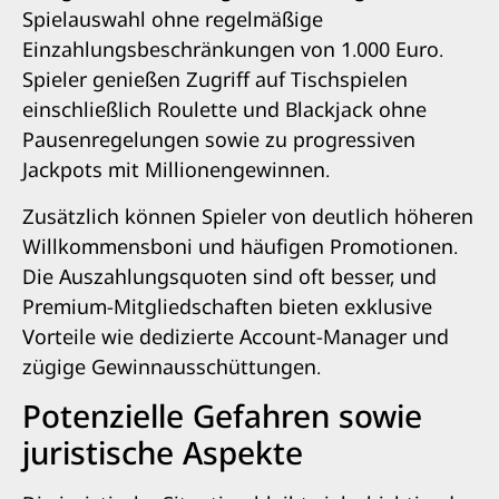
Spielauswahl ohne regelmäßige
Einzahlungsbeschränkungen von 1.000 Euro.
Spieler genießen Zugriff auf Tischspielen
einschließlich Roulette und Blackjack ohne
Pausenregelungen sowie zu progressiven
Jackpots mit Millionengewinnen.
Zusätzlich können Spieler von deutlich höheren
Willkommensboni und häufigen Promotionen.
Die Auszahlungsquoten sind oft besser, und
Premium-Mitgliedschaften bieten exklusive
Vorteile wie dedizierte Account-Manager und
zügige Gewinnausschüttungen.
Potenzielle Gefahren sowie
juristische Aspekte