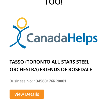
TOO!
TASSO (TORONTO ALL STARS STEEL
ORCHESTRA) FRIENDS OF ROSEDALE
Business No:
134560176RR0001
View Details